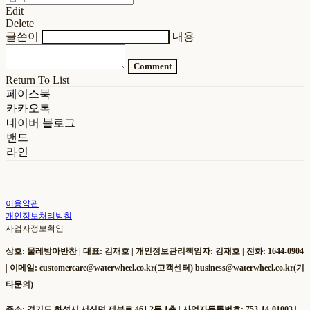
Edit
Delete
글쓴이
내용
Comment
Return To List
페이스북
카카오톡
네이버 블로그
밴드
라인
이용약관
개인정보처리방침
사업자정보확인
상호: 물레방아반찬 | 대표: 김재호 | 개인정보관리책임자: 김재호 | 전화: 1644-0904
| 이메일: customercare@waterwheel.co.kr(고객센터) business@waterwheel.co.kr(기
타문의)
주소: 경기도 화성시 서신면 제부로 461 2동 1층 | 사업자등록번호:
753-14-01003
|