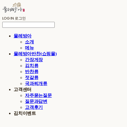
LOG IN
로그인
물레방아
소개
메뉴
물레방아반찬(쇼핑몰)
간장게장
김치류
반찬류
젓갈류
국과찌개류
고객센터
자주묻는질문
질문과답변
고객후기
김치이벤트