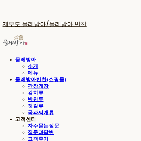
제부도 물레방아/물레방아 반찬
물레방아
소개
메뉴
물레방아반찬(쇼핑몰)
간장게장
김치류
반찬류
젓갈류
국과찌개류
고객센터
자주묻는질문
질문과답변
고객후기