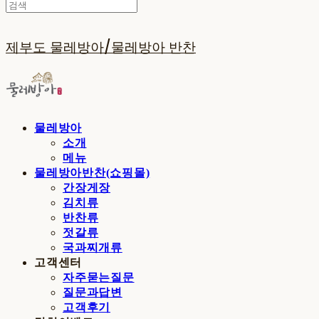
제부도 물레방아/물레방아 반찬
물레방아
소개
메뉴
물레방아반찬(쇼핑몰)
간장게장
김치류
반찬류
젓갈류
국과찌개류
고객센터
자주묻는질문
질문과답변
고객후기