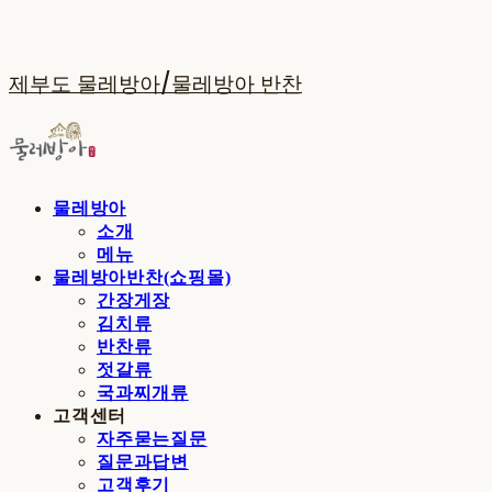
제부도 물레방아/물레방아 반찬
물레방아
소개
메뉴
물레방아반찬(쇼핑몰)
간장게장
김치류
반찬류
젓갈류
국과찌개류
고객센터
자주묻는질문
질문과답변
고객후기