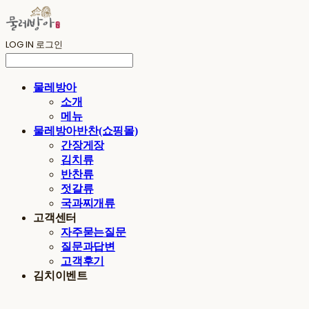
LOG IN
로그인
물레방아
소개
메뉴
물레방아반찬(쇼핑몰)
간장게장
김치류
반찬류
젓갈류
국과찌개류
고객센터
자주묻는질문
질문과답변
고객후기
김치이벤트