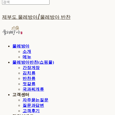
제부도 물레방아/물레방아 반찬
물레방아
소개
메뉴
물레방아반찬(쇼핑몰)
간장게장
김치류
반찬류
젓갈류
국과찌개류
고객센터
자주묻는질문
질문과답변
고객후기