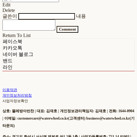
Edit
Delete
글쓴이
내용
Comment
Return To List
페이스북
카카오톡
네이버 블로그
밴드
라인
이용약관
개인정보처리방침
사업자정보확인
상호: 물레방아반찬 | 대표: 김재호 | 개인정보관리책임자: 김재호 | 전화: 1644-0904
| 이메일: customercare@waterwheel.co.kr(고객센터) business@waterwheel.co.kr(기
타문의)
주소: 경기도 화성시 서신면 제부로 461 2동 1층 | 사업자등록번호:
753-14-01003
|