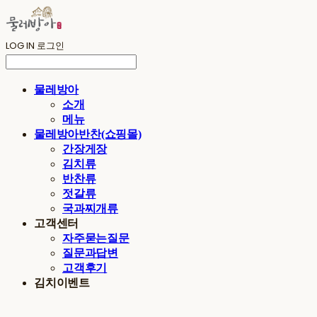
LOG IN
로그인
물레방아
소개
메뉴
물레방아반찬(쇼핑몰)
간장게장
김치류
반찬류
젓갈류
국과찌개류
고객센터
자주묻는질문
질문과답변
고객후기
김치이벤트