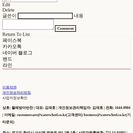
Edit
Delete
글쓴이
내용
Comment
Return To List
페이스북
카카오톡
네이버 블로그
밴드
라인
이용약관
개인정보처리방침
사업자정보확인
상호: 물레방아반찬 | 대표: 김재호 | 개인정보관리책임자: 김재호 | 전화: 1644-0904
| 이메일: customercare@waterwheel.co.kr(고객센터) business@waterwheel.co.kr(기
타문의)
주소: 경기도 화성시 서신면 제부로 461 2동 1층 | 사업자등록번호:
753-14-01003
|