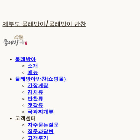
제부도 물레방아/물레방아 반찬
물레방아
소개
메뉴
물레방아반찬(쇼핑몰)
간장게장
김치류
반찬류
젓갈류
국과찌개류
고객센터
자주묻는질문
질문과답변
고객후기