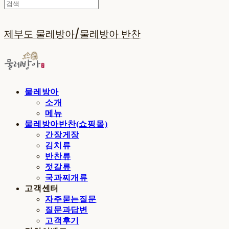
제부도 물레방아/물레방아 반찬
물레방아
소개
메뉴
물레방아반찬(쇼핑몰)
간장게장
김치류
반찬류
젓갈류
국과찌개류
고객센터
자주묻는질문
질문과답변
고객후기