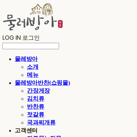
LOG IN
로그인
물레방아
소개
메뉴
물레방아반찬(쇼핑몰)
간장게장
김치류
반찬류
젓갈류
국과찌개류
고객센터