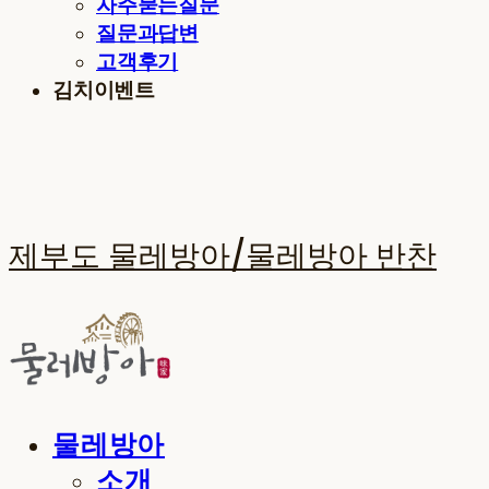
자주묻는질문
질문과답변
고객후기
김치이벤트
제부도 물레방아/물레방아 반찬
물레방아
소개