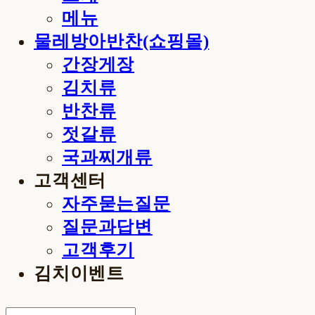
메뉴
물레방아반찬(쇼핑몰)
간장게장
김치류
반찬류
젓갈류
국과찌개류
고객센터
자주묻는질문
질문과답변
고객후기
김치이벤트