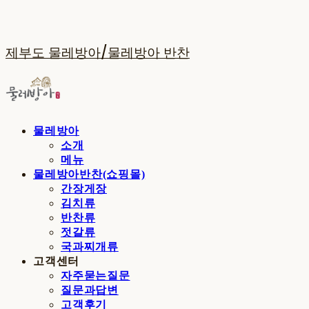
제부도 물레방아/물레방아 반찬
물레방아
소개
메뉴
물레방아반찬(쇼핑몰)
간장게장
김치류
반찬류
젓갈류
국과찌개류
고객센터
자주묻는질문
질문과답변
고객후기