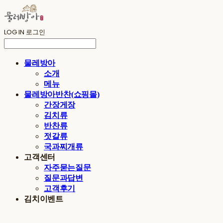
LOG IN
로그인
물레방아
소개
메뉴
물레방아반찬(쇼핑몰)
간장게장
김치류
반찬류
젓갈류
국과찌개류
고객센터
자주묻는질문
질문과답변
고객후기
김치이벤트