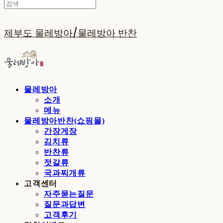
제부도 물레방아/물레방아 반찬
물레방아
소개
메뉴
물레방아반찬(쇼핑몰)
간장게장
김치류
반찬류
젓갈류
국과찌개류
고객센터
자주묻는질문
질문과답변
고객후기