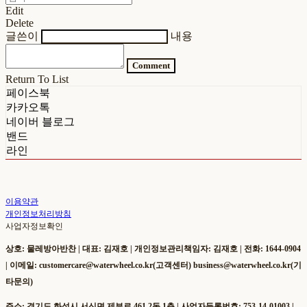
Edit
Delete
글쓴이
내용
Comment
Return To List
페이스북
카카오톡
네이버 블로그
밴드
라인
이용약관
개인정보처리방침
사업자정보확인
상호: 물레방아반찬 | 대표: 김재호 | 개인정보관리책임자: 김재호 | 전화: 1644-0904
| 이메일: customercare@waterwheel.co.kr(고객센터) business@waterwheel.co.kr(기
타문의)
주소: 경기도 화성시 서신면 제부로 461 2동 1층 | 사업자등록번호:
753-14-01003
|