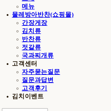
메뉴
물레방아반찬(쇼핑몰)
간장게장
김치류
반찬류
젓갈류
국과찌개류
고객센터
자주묻는질문
질문과답변
고객후기
김치이벤트