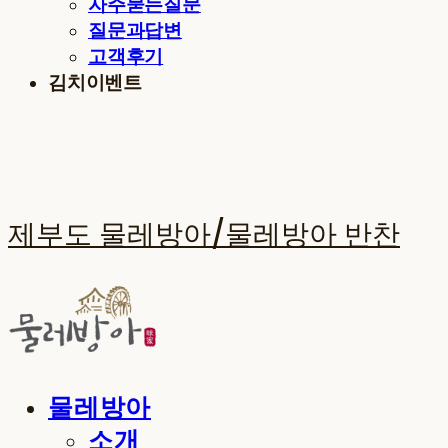
자주묻는질문
질문과답변
고객후기
김치이벤트
제부도 물레방아/물레방아 반찬
물레방아
소개