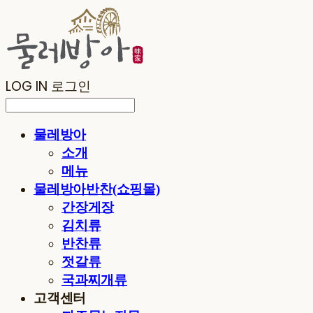
LOG IN
로그인
물레방아
소개
메뉴
물레방아반찬(쇼핑몰)
간장게장
김치류
반찬류
젓갈류
국과찌개류
고객센터