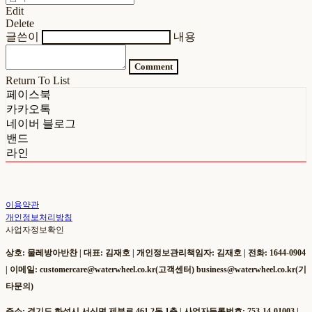
Edit
Delete
글쓴이
내용
Comment
Return To List
페이스북
카카오톡
네이버 블로그
밴드
라인
이용약관
개인정보처리방침
사업자정보확인
상호: 물레방아반찬 | 대표: 김재호 | 개인정보관리책임자: 김재호 | 전화: 1644-0904
| 이메일: customercare@waterwheel.co.kr(고객센터) business@waterwheel.co.kr(기
타문의)
주소: 경기도 화성시 서신면 제부로 461 2동 1층 | 사업자등록번호:
753-14-01003
|