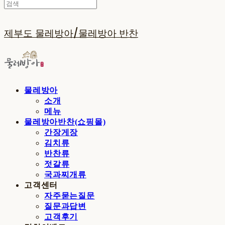
제부도 물레방아/물레방아 반찬
물레방아
소개
메뉴
물레방아반찬(쇼핑몰)
간장게장
김치류
반찬류
젓갈류
국과찌개류
고객센터
자주묻는질문
질문과답변
고객후기