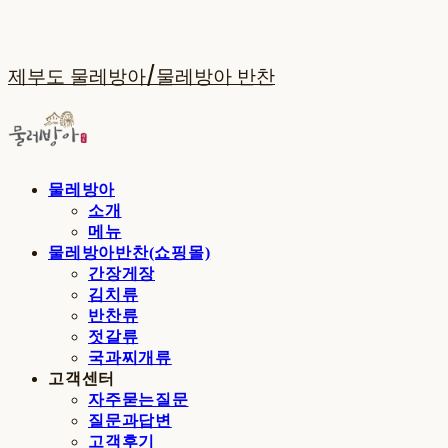
제부도 물레방아/물레방아 반찬
물레방아
소개
메뉴
물레방아반찬(쇼핑몰)
간장게장
김치류
반찬류
젓갈류
국과찌개류
고객센터
자주묻는질문
질문과답변
고객후기