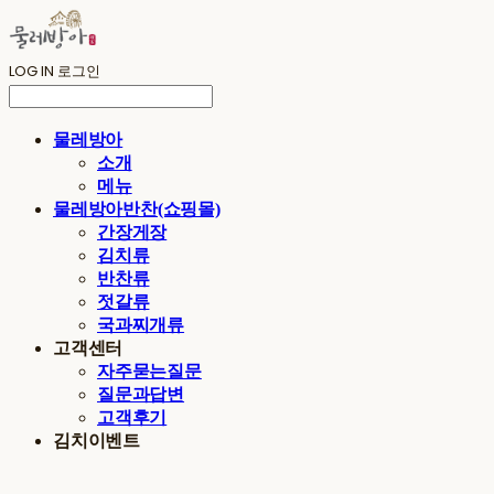
LOG IN
로그인
물레방아
소개
메뉴
물레방아반찬(쇼핑몰)
간장게장
김치류
반찬류
젓갈류
국과찌개류
고객센터
자주묻는질문
질문과답변
고객후기
김치이벤트