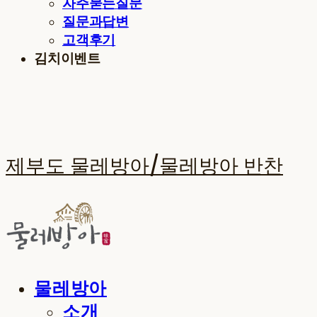
자주묻는질문
질문과답변
고객후기
김치이벤트
제부도 물레방아/물레방아 반찬
물레방아
소개