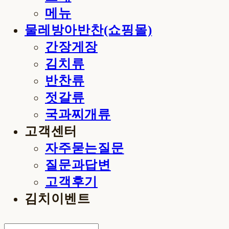
메뉴
물레방아반찬(쇼핑몰)
간장게장
김치류
반찬류
젓갈류
국과찌개류
고객센터
자주묻는질문
질문과답변
고객후기
김치이벤트