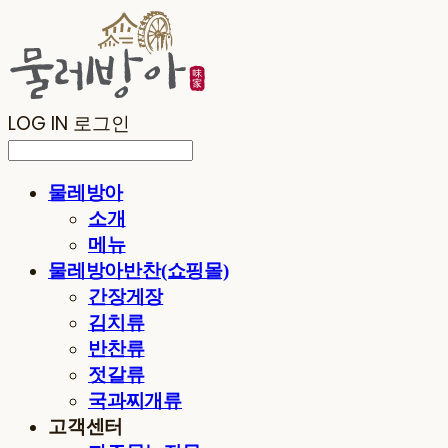
LOG IN
로그인
물레방아
소개
메뉴
물레방아반찬(쇼핑몰)
간장게장
김치류
반찬류
젓갈류
국과찌개류
고객센터