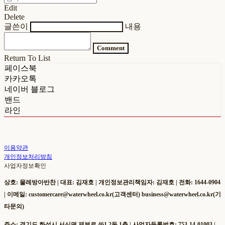
Edit
Delete
글쓴이
내용
Comment
Return To List
페이스북
카카오톡
네이버 블로그
밴드
라인
이용약관
개인정보처리방침
사업자정보확인
상호: 물레방아반찬 | 대표: 김재호 | 개인정보관리책임자: 김재호 | 전화: 1644-0904
| 이메일: customercare@waterwheel.co.kr(고객센터) business@waterwheel.co.kr(기
타문의)
주소: 경기도 화성시 서신면 제부로 461 2동 1층 | 사업자등록번호:
753-14-01003
|