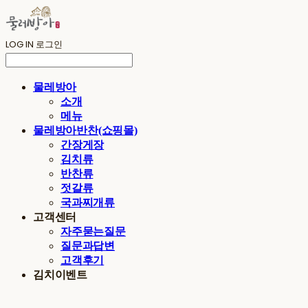
LOG IN
로그인
물레방아
소개
메뉴
물레방아반찬(쇼핑몰)
간장게장
김치류
반찬류
젓갈류
국과찌개류
고객센터
자주묻는질문
질문과답변
고객후기
김치이벤트