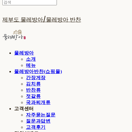
제부도 물레방아/물레방아 반찬
물레방아
소개
메뉴
물레방아반찬(쇼핑몰)
간장게장
김치류
반찬류
젓갈류
국과찌개류
고객센터
자주묻는질문
질문과답변
고객후기