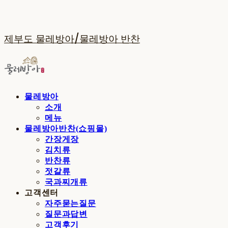
제부도 물레방아/물레방아 반찬
물레방아
소개
메뉴
물레방아반찬(쇼핑몰)
간장게장
김치류
반찬류
젓갈류
국과찌개류
고객센터
자주묻는질문
질문과답변
고객후기