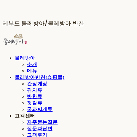
제부도 물레방아/물레방아 반찬
물레방아
소개
메뉴
물레방아반찬(쇼핑몰)
간장게장
김치류
반찬류
젓갈류
국과찌개류
고객센터
자주묻는질문
질문과답변
고객후기