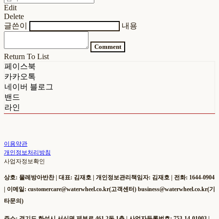
Edit
Delete
글쓴이
내용
Comment
Return To List
페이스북
카카오톡
네이버 블로그
밴드
라인
이용약관
개인정보처리방침
사업자정보확인
상호: 물레방아반찬 | 대표: 김재호 | 개인정보관리책임자: 김재호 | 전화: 1644-0904
| 이메일: customercare@waterwheel.co.kr(고객센터) business@waterwheel.co.kr(기
타문의)
주소: 경기도 화성시 서신면 제부로 461 2동 1층 | 사업자등록번호:
753-14-01003
|