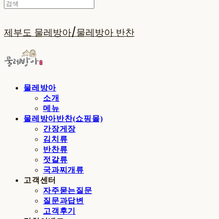
제부도 물레방아/물레방아 반찬
물레방아
소개
메뉴
물레방아반찬(쇼핑몰)
간장게장
김치류
반찬류
젓갈류
국과찌개류
고객센터
자주묻는질문
질문과답변
고객후기