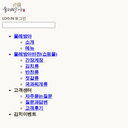
LOG IN
로그인
물레방아
소개
메뉴
물레방아반찬(쇼핑몰)
간장게장
김치류
반찬류
젓갈류
국과찌개류
고객센터
자주묻는질문
질문과답변
고객후기
김치이벤트