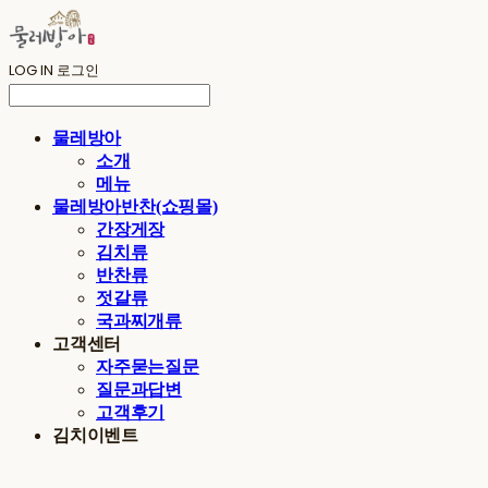
LOG IN
로그인
물레방아
소개
메뉴
물레방아반찬(쇼핑몰)
간장게장
김치류
반찬류
젓갈류
국과찌개류
고객센터
자주묻는질문
질문과답변
고객후기
김치이벤트