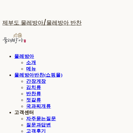
제부도 물레방아/물레방아 반찬
물레방아
소개
메뉴
물레방아반찬(쇼핑몰)
간장게장
김치류
반찬류
젓갈류
국과찌개류
고객센터
자주묻는질문
질문과답변
고객후기