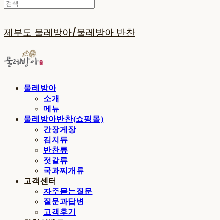
제부도 물레방아/물레방아 반찬
물레방아
소개
메뉴
물레방아반찬(쇼핑몰)
간장게장
김치류
반찬류
젓갈류
국과찌개류
고객센터
자주묻는질문
질문과답변
고객후기