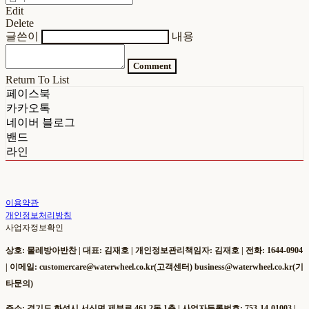
Edit
Delete
글쓴이
내용
Comment
Return To List
페이스북
카카오톡
네이버 블로그
밴드
라인
이용약관
개인정보처리방침
사업자정보확인
상호: 물레방아반찬 | 대표: 김재호 | 개인정보관리책임자: 김재호 | 전화: 1644-0904
| 이메일: customercare@waterwheel.co.kr(고객센터) business@waterwheel.co.kr(기
타문의)
주소: 경기도 화성시 서신면 제부로 461 2동 1층 | 사업자등록번호:
753-14-01003
|